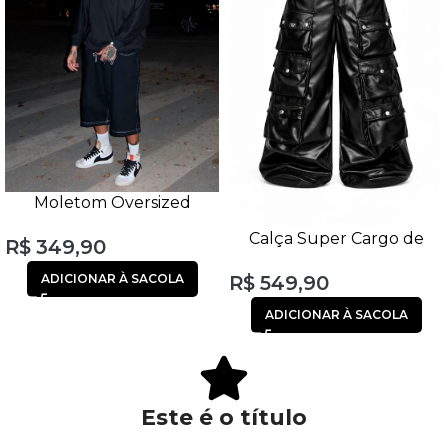
Moletom Oversized
Personalizado Preto
Calça Super Cargo de
R$
349,90
Unissex
Couro Unissex 12 Bolsos
R$
549,90
ADICIONAR À SACOLA
Preta
ADICIONAR À SACOLA
Este é o título