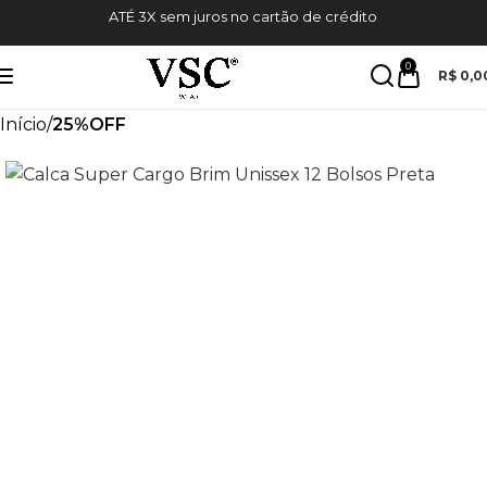
ATÉ 3X sem juros no cartão de crédito
0
R$
0,0
Início
25%OFF