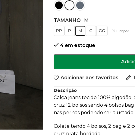
TAMANHO
M
PP
P
M
G
GG
Limpar
4 em estoque
Adici
Adicionar aos favoritos
Descrição
Calça jeans tecido 100% algodão, 
cruz 12 bolsos sendo 4 bolsos bag
nas pernas podendo ser ajustado m
Colete tendo 4 bolsos, 2 bag e 2 
cruz prata bordada.