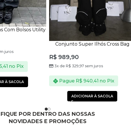
s Com Bolsos Utility
issex
Conjunto Super Ilhós Cross Bag
Preto
m juros
R$
989,90
5,41
no Pix
3x de
R$
329,97
sem juros
Pague
R$
940,41
no Pix
AR À SACOLA
ADICIONAR À SACOLA
FIQUE POR DENTRO DAS NOSSAS
NOVIDADES E PROMOÇÕES