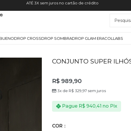
10%OFF NA PRIMEIRA COMPRA CUPOM
VSCW10
*
YBUENO
DROP CROSS
DROP SOMBRA
DROP GLAM ERA
COLLABS
CONJUNTO SUPER ILHÓ
R$
989,90
3x de
R$
329,97
sem juros
Pague
R$
940,41
no Pix
COR