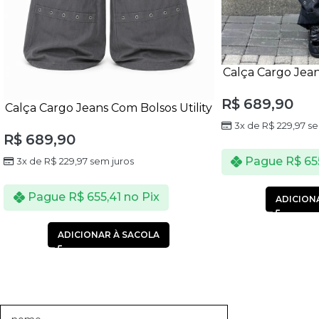
Calça Cargo Jean
Un
R$
689,90
Calça Cargo Jeans Com Bolsos Utility
Unissex
3x de
R$
229,97
se
R$
689,90
Pague
R$
65
3x de
R$
229,97
sem juros
Pague
R$
655,41
no Pix
ADICION
ADICIONAR À SACOLA