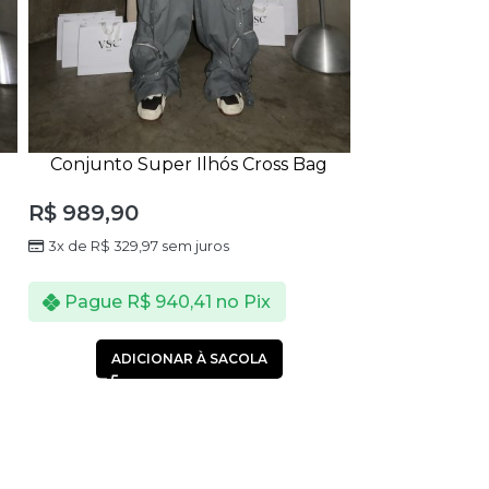
Conjunto Super Ilhós Cross Bag
Calça Super 
Cinza
R$
719,90
R$
989,90
3x de
R$
239,9
3x de
R$
329,97
sem juros
Pague
R$
Pague
R$
940,41
no Pix
ADICI
ADICIONAR À SACOLA