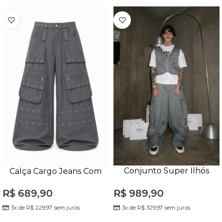
Conjunto Super Ilhós
Calça Cargo Jeans Com
Cross Bag Cinza
Bolsos Utility Unissex
R$
989,90
R$
689,90
3x de
R$
329,97
sem juros
3x de
R$
229,97
sem juros