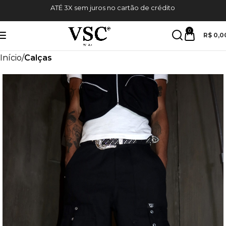
10%OFF NA PRIMEIRA COMPRA CUPOM
VSCW10
*
0
R$
0,0
Início
Calças