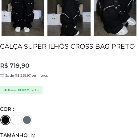
CALÇA SUPER ILHÓS CROSS BAG PRETO
R$
719,90
3x de
R$
239,97
sem juros
Pague
R$
683,91
no Pix
COR
TAMANHO
M