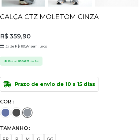
CALÇA CTZ MOLETOM CINZA
R$
359,90
3x de
R$
119,97
sem juros
Pague
R$
341,91
no Pix
Prazo de envio de 10 a 15 dias
COR
TAMANHO
PP
P
M
G
GG