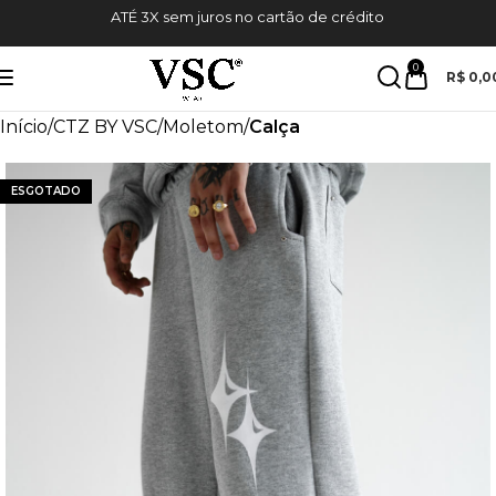
ATÉ 3X sem juros no cartão de crédito
0
R$
0,0
Início
CTZ BY VSC
Moletom
Calça
ESGOTADO