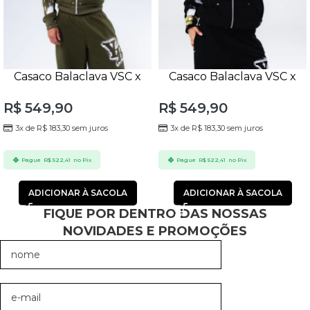
Casaco Balaclava VSC x
Casaco Balaclava VSC x
YBueno Verde Oliva
YBueno Preto
R$
549,90
R$
549,90
3x de
R$
183,30
sem juros
3x de
R$
183,30
sem juros
Pague
R$
522,41
no Pix
Pague
R$
522,41
no Pix
ADICIONAR À SACOLA
ADICIONAR À SACOLA
FIQUE POR DENTRO DAS NOSSAS
NOVIDADES E PROMOÇÕES