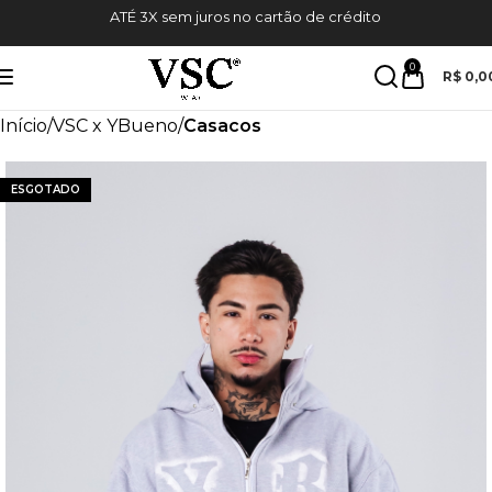
10%OFF NA PRIMEIRA COMPRA CUPOM
VSCW10
*
0
R$
0,0
Início
VSC x YBueno
Casacos
ESGOTADO