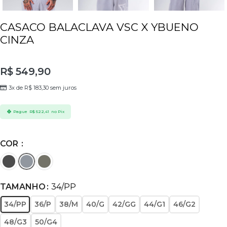
CASACO BALACLAVA VSC X YBUENO
CINZA
R$
549,90
3x de
R$
183,30
sem juros
Pague
R$
522,41
no Pix
COR
TAMANHO
34/PP
34/PP
36/P
38/M
40/G
42/GG
44/G1
46/G2
48/G3
50/G4