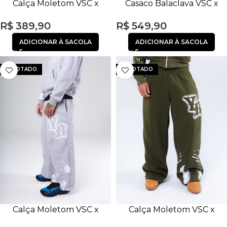
Calça Moletom VSC x
Casaco Balaclava VSC x
YBueno Preta
YBueno Cinza
R$
389,90
R$
549,90
ADICIONAR À SACOLA
ADICIONAR À SACOLA
ESGOTADO
ESGOTADO
Calça Moletom VSC x
Calça Moletom VSC x
YBueno Cinza
YBueno Verde Oliva