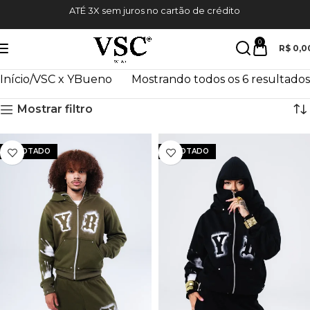
ATÉ 3X sem juros no cartão de crédito
0
R$
0,0
Início
VSC x YBueno
Mostrando todos os 6 resultados
Mostrar filtro
ESGOTADO
ESGOTADO