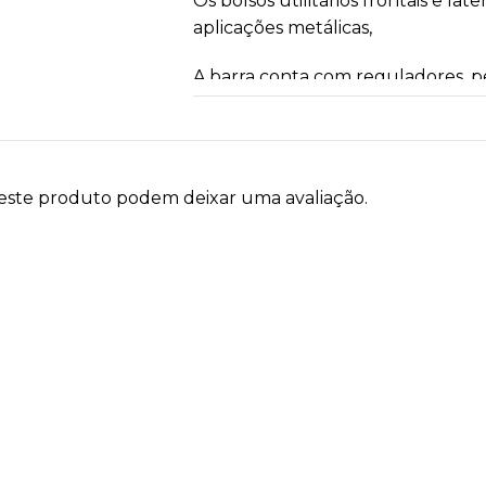
Os bolsos utilitários frontais e la
aplicações metálicas,
A barra conta com reguladores, p
tornozelo.
O grande diferencial está nos pon
estratégica, que iluminam a peça
este produto podem deixar uma avaliação.