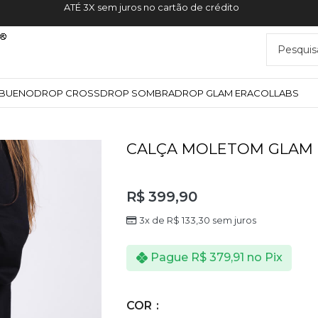
10%OFF NA PRIMEIRA COMPRA
YBUENO
DROP CROSS
DROP SOMBRA
DROP GLAM ERA
COLLABS
CALÇA MOLETOM GLAM 
R$
399,90
3x de
R$
133,30
sem juros
Pague
R$
379,91
no Pix
COR