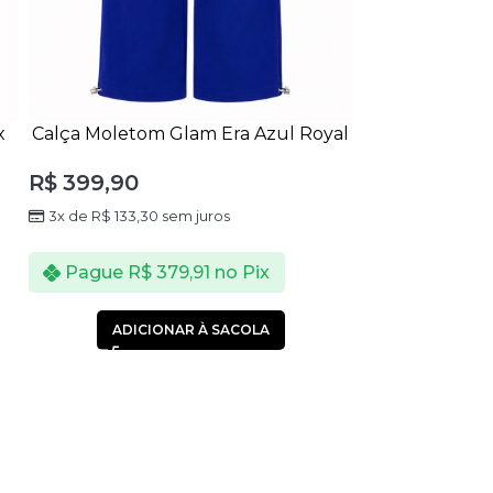
x
Calça Moletom Glam Era Azul Royal
R$
399,90
Calça Super C
3x de
R$
133,30
sem juros
12 
R$
549,90
Pague
R$
379,91
no Pix
3x de
R$
183,3
ADICIONAR À SACOLA
Pague
R$
ADICI