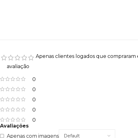
Apenas clientes logados que compraram 
avaliação
0
0
0
0
0
Avaliações
Apenas com imagens