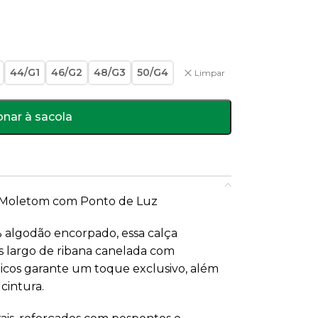
44/G1
46/G2
48/G3
50/G4
Limpar
onar à sacola
e Moletom com Ponto de Luz
algodão encorpado, essa calça
s largo de ribana canelada com
icos garante um toque exclusivo, além
cintura.