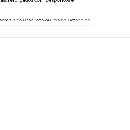
terais, reforçados com pespontos e
ermitindo usar reta ou mais ajustada ao
tos de luz aplicados de forma
 sem perder sua essência streetwear.