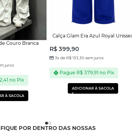
Calça Glam Era Azul Royal Unisse
de Couro Branca
R$
399,90
 12 Bolsos
3x de
R$
133,30
sem juros
m juros
Pague
R$
379,91
no Pix
2,41
no Pix
ADICIONAR À SACOLA
AR À SACOLA
FIQUE POR DENTRO DAS NOSSAS