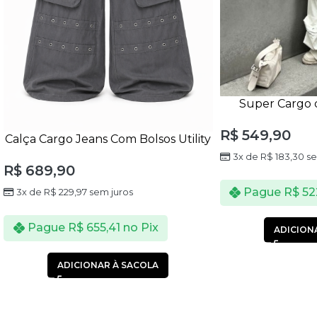
Super Cargo 
Unissex
R$
549,90
Calça Cargo Jeans Com Bolsos Utility
Unissex
3x de
R$
183,30
se
R$
689,90
Pague
R$
52
3x de
R$
229,97
sem juros
Pague
R$
655,41
no Pix
ADICION
ADICIONAR À SACOLA