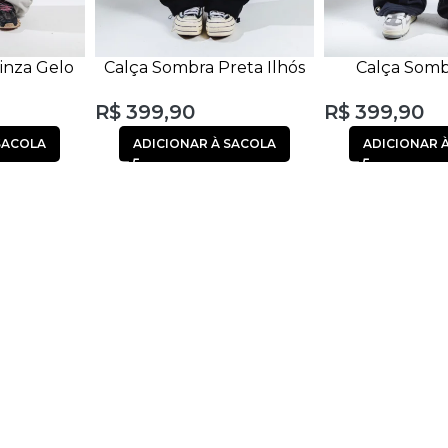
inza Gelo
Calça Sombra Preta Ilhós
Calça Somb
rro
Ferro
Chumbo Ilh
R$
399,90
R$
399,90
SACOLA
ADICIONAR À SACOLA
ADICIONAR 