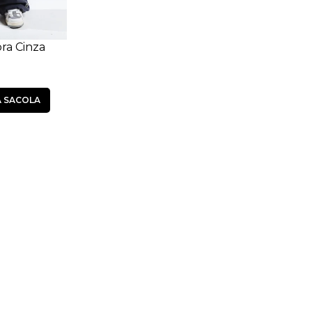
ra Cinza
ós Ferro
À SACOLA