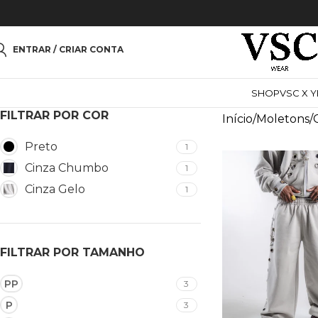
ENTRAR / CRIAR CONTA
SHOP
VSC X 
FILTRAR POR COR
Início
Moletons
Preto
1
Cinza Chumbo
1
Cinza Gelo
1
FILTRAR POR TAMANHO
PP
3
P
3