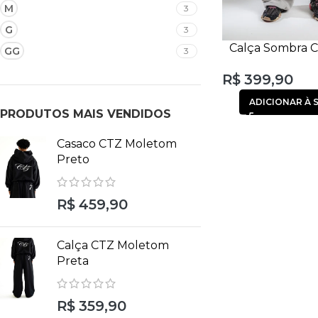
M
3
G
3
Calça Sombra C
GG
3
Ilhós Fe
R$
399,90
ADICIONAR À 
PRODUTOS MAIS VENDIDOS
Casaco CTZ Moletom
Preto
R$
459,90
Calça CTZ Moletom
Preta
R$
359,90