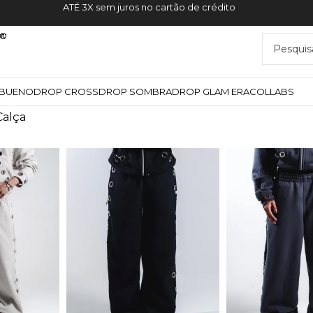
ATÉ 3X sem juros no cartão de crédito
YBUENO
DROP CROSS
DROP SOMBRA
DROP GLAM ERA
COLLABS
Calça