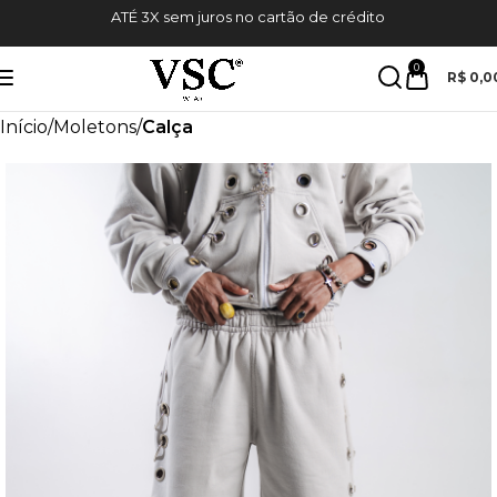
 crédito
10%OFF NA PRIMEIRA COMPRA C
0
R$
0,0
Início
Moletons
Calça