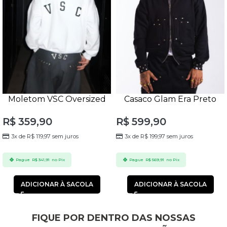
Moletom VSC Oversized
Casaco Glam Era Preto
Personalizado Branco
Unissex
R$
359,90
R$
599,90
3x de
R$
119,97
sem juros
3x de
R$
199,97
sem juros
Pague
R$
341,91
no Pix
Pague
R$
569,91
no Pix
ADICIONAR À SACOLA
ADICIONAR À SACOLA
FIQUE POR DENTRO DAS NOSSAS