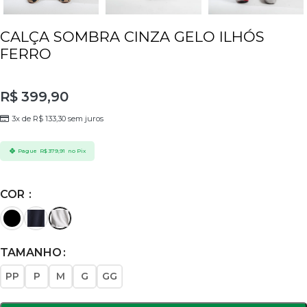
CALÇA SOMBRA CINZA GELO ILHÓS
FERRO
R$
399,90
3x de
R$
133,30
sem juros
Pague
R$
379,91
no Pix
COR
TAMANHO
PP
P
M
G
GG